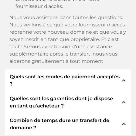
fournisseur d'accès.
Nous vous assistons dans toutes les questions.
Nous veillons à ce que votre fournisseur d'accès
reprenne votre nouveau domaine et que vous y
soyez inscrit en tant que propriétaire. Et c'est
tout ! Si vous avez besoin d'une assistance
supplémentaire après le transfert, nous vous
aiderons gratuitement à tout moment.
Quels sont les modes de paiement acceptés
expand_less
?
Quelles sont les garanties dont je dispose
Nous utilisons SEPA comme paiement anticipé
expand_less
en tant qu'acheteur ?
et utilisons STRIPE comme prestataire de
services de paiement pour les modes de
Combien de temps dure un transfert de
paiement disponibles tels que : Cartes de crédit,
En tant qu'acheteur, nous vous garantissons
expand_less
domaine ?
PayPal, Klarna, ApplePay, GooglePay, Alipay ou
toujours les sécurités suivantes. Nous nous en
fournisseurs locaux.
portons garants avec notre nomn: